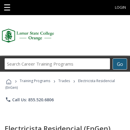
☰
LOGIN
Search
Go
Career
Training
›
›
›
Programs
Training Programs
Trades
Electricista Residencial
(EnGen)
phone
Call Us: 855.520.6806
Electricista Residencial (EnGen)