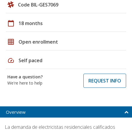
Code BIL-GES7069
calendar_today
18 months
grid_on
Open enrollment
speed
Self paced
Have a question?
REQUEST INFO
We're here to help
Overview
La demanda de electricistas residenciales calificados