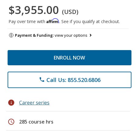
$3,955.00
(USD)
Affirm
Pay over time with
. See if you qualify at checkout.
Payment & Funding:
view your options
ENROLL NOW
Call Us: 855.520.6806
phone
info
Career series
schedule
285 course hrs