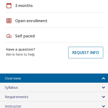
calendar_today
3 months
grid_on
Open enrollment
speed
Self paced
Have a question?
REQUEST INFO
We're here to help
Overview
Syllabus
Requirements
Instructor