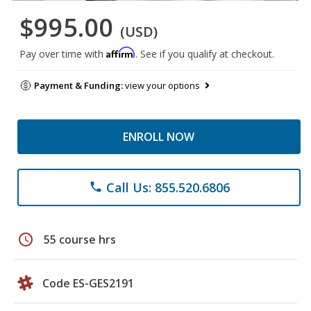
$995.00
(USD)
Affirm
Pay over time with
. See if you qualify at checkout.
Payment & Funding:
view your options
ENROLL NOW
Call Us: 855.520.6806
phone
schedule
55 course hrs
Code ES-GES2191