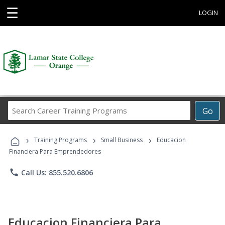
☰
LOGIN
Search
Go
Career
Training
›
›
›
Programs
Training Programs
Small Business
Educacion
Financiera Para Emprendedores
phone
Call Us: 855.520.6806
Educacion Financiera Para